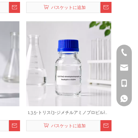
バスケットに追加
+86-519
lisa@a
+86-186
リサ
1,3,5-トリス(3-ジメチルアミノプロピル)ヘ
キサヒドロ-s-トリアジン
バスケットに追加