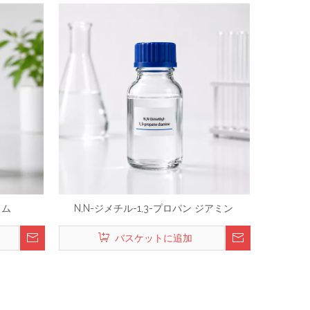
ウム
N,N-ジメチル-1,3-プロパン ジアミン
バスケットに追加