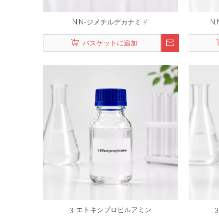
N,N-ジメチルデカナミド
N
バスケットに追加
3-エトキシプロピルアミン