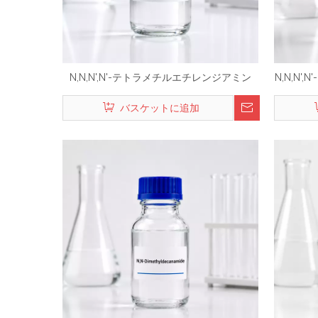
N,N,N',N'-テトラメチルエチレンジアミン
N,N,N'
バスケットに追加