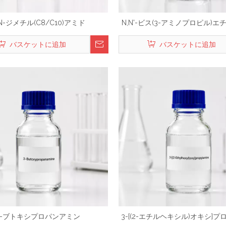
,N-ジメチル(C8/C10)アミド
N,N'-ビス(3-アミノプロピル)
ミン
バスケットに追加
バスケットに追加
3-ブトキシプロパンアミン
3-[(2-エチルヘキシル)オキシ]