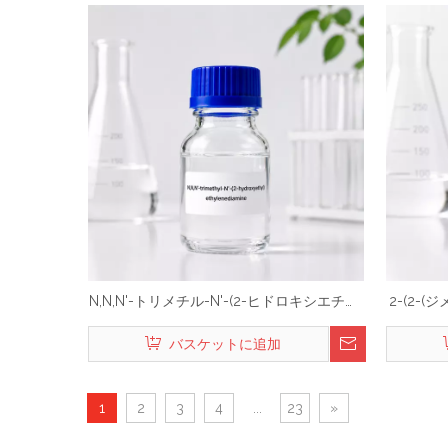
N,N,N'-トリメチル-N'-(2-ヒドロキシエチル)
2-(2-
エチレンジアミン)
バスケットに追加
1
2
3
4
...
23
»