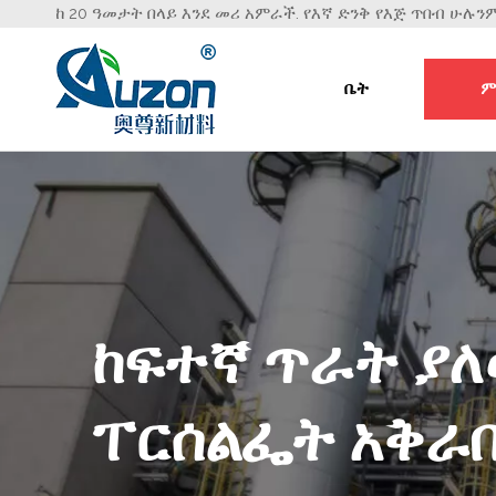
ከ 20 ዓመታት በላይ እንደ መሪ አምራች. የእኛ ድንቅ የእጅ ጥበብ ሁሉ
ቤት
ም
ከፍተኛ ጥራት ያ
ፐርሰልፌት አቅራ