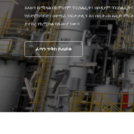
አኦዙን ኬሚካል በአሞኒየም ፐርሰልፌት፣ በሶዲየም ፐርሰልፌት፣
ሃይድሮክሳይድ፣ በተጣራ ናፍታታሊን እና በሲትሪክ አሲድ ምርቶ
ያተኮረ የኬሚካል ባለሙያ ነው።
ፈጣን ጥቅስ ይጠይቁ