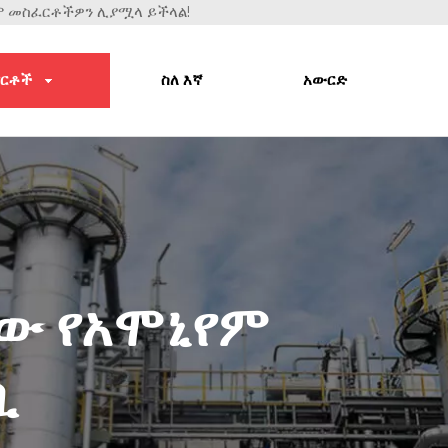
ንም መስፈርቶችዎን ሊያሟላ ይችላል!
ርቶች
ስለ እኛ
አውርድ
ለው የአሞኒየም
ቢ