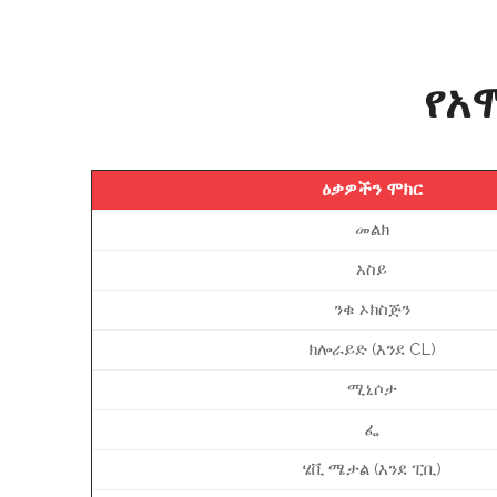
የአ
ዕቃዎችን ሞክር
መልክ
አስይ
ንቁ ኦክስጅን
ክሎራይድ (እንደ CL)
ሚኒሶታ
ፌ
ሄቪ ሜታል (እንደ ፒቢ)