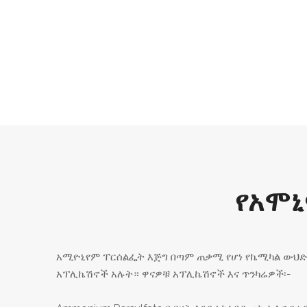
የአሞኒ
አሚዮኒየም ፐርሰልፌት እጅግ በጣም ጠቃሚ የሆነ የኬሚካል ውህድ
አፕሊኬሽኖች አሉት። ዋናዎቹ አፕሊኬሽኖች እና ጥንካሬዎች፡-