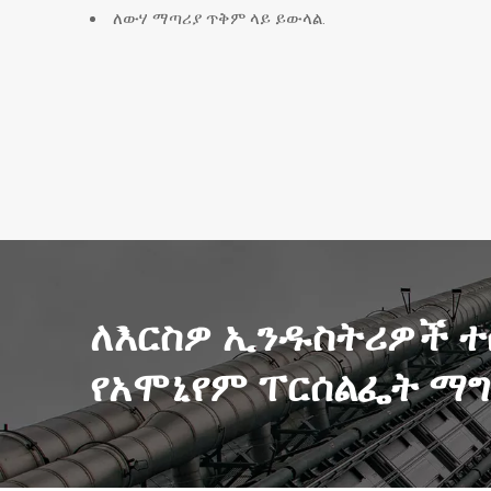
ለውሃ ማጣሪያ ጥቅም ላይ ይውላል.
ለእርስዎ ኢንዱስትሪዎች ተ
የአሞኒየም ፐርሰልፌት ማ