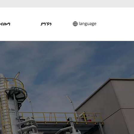
ብሎግ
ያግኙን