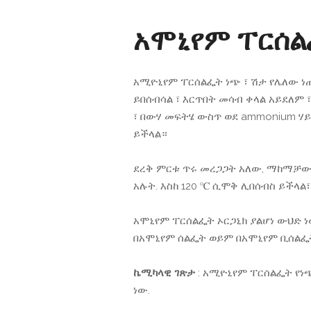
አሞኒየም ፐርሰል
አሚዮኒየም ፐርሰልፌት ነጭ ፣ ሽታ የሌለው ነጠ
ይበሰብሳል ፣ እርጥበት መሳብ ቀላል አይደለ
፣ በውሃ መፍትሄ ውስጥ ወደ ammonium ሃ
ይችላል።
ደረቅ ምርቱ ጥሩ መረጋጋት አለው, ማከማቻው 
አሉት. እስከ 120 ℃ ሲሞቅ ሊበሰብስ ይችላል
አሞኒየም ፐርሰልፌት ኦርጋኒክ ያልሆነ ውህድ 
በአሞኒየም ሰልፌት ወይም በአሞኒየም ቢሰልፌት
ኬሚካላዊ ገጽታ
: አሚዮኒየም ፐርሰልፌት የ
ነው.