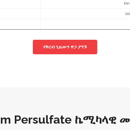
ከፍ
ከ
የቅርብ ጊዜውን ዋጋ ያግኙ
m Persulfate ኬሚካላዊ 