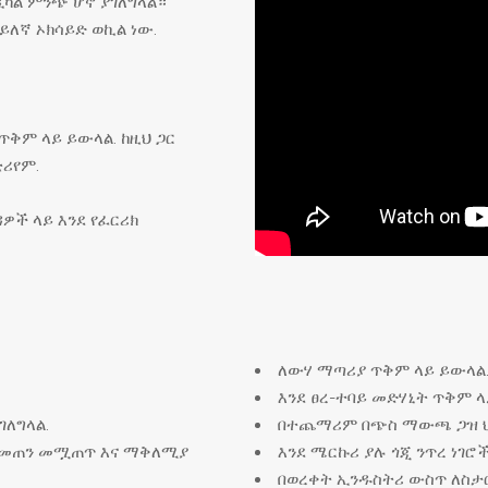
ራዲካል ምንጭ ሆኖ ያገለግላል።
ለኛ ኦክሳይድ ወኪል ነው.
ጥቅም ላይ ይውላል. ከዚህ ጋር
ሪየም.
ዎች ላይ እንደ የፈርሪክ
ለውሃ ማጣሪያ ጥቅም ላይ ይውላል
እንደ ፀረ-ተባይ መድሃኒት ጥቅም ላ
ለግላል.
በተጨማሪም በጭስ ማውጫ ጋዝ ህ
 መጠን መሟጠጥ እና ማቅለሚያ
እንደ ሜርኩሪ ያሉ ጎጂ ንጥረ ነገሮ
በወረቀት ኢንዱስትሪ ውስጥ ለስታ