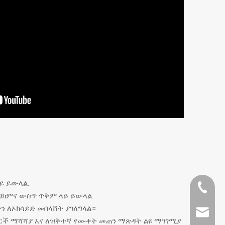
.
ይ ይውላል.
+ 86-51
ክምና ውስጥ ጥቅም ላይ ይውላል.
ችን ለኦክሳይድ መበላሸት ያገለግላል።
lisa@a
ርች ማሻሻያ እና ለዝቅተኛ የሙቀት መጠን ማጽዳት ልዩ ማገገሚያ