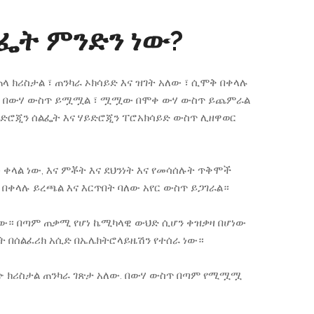
ፌት ምንድን ነው?
ላ ክሪስታል ፣ ጠንካራ ኦክሳይድ እና ዝገት አለው ፣ ሲሞቅ በቀላሉ
ም ፣ በውሃ ውስጥ ይሟሟል ፣ ሟሟው በሞቀ ውሃ ውስጥ ይጨምራል
ይድሮጂን ሰልፌት እና ሃይድሮጂን ፐሮአክሳይድ ውስጥ ሊዘዋወር
ቀላል ነው, እና ምቾት እና ደህንነት እና የመሳሰሉት ጥቅሞች
፣ በቀላሉ ይረጫል እና እርጥበት ባለው አየር ውስጥ ይጋገራል።
ነው። በጣም ጠቃሚ የሆነ ኬሚካላዊ ውህድ ሲሆን ቀዝቃዛ በሆነው
 በሰልፈሪክ አሲድ በኤሌክትሮላይዜሽን የተሰራ ነው።
ነጭ ክሪስታል ጠንካራ ገጽታ አለው. በውሃ ውስጥ በጣም የሚሟሟ