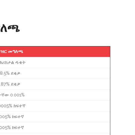
ግለጫ
ርዝር መግለጫ
 ክሪስታል ዱቄት
8.5% ደቂቃ
.87% ደቂቃ
ተኛው 0.001%
0005% ከፍተኛ
0005% ከፍተኛ
0005% ከፍተኛ