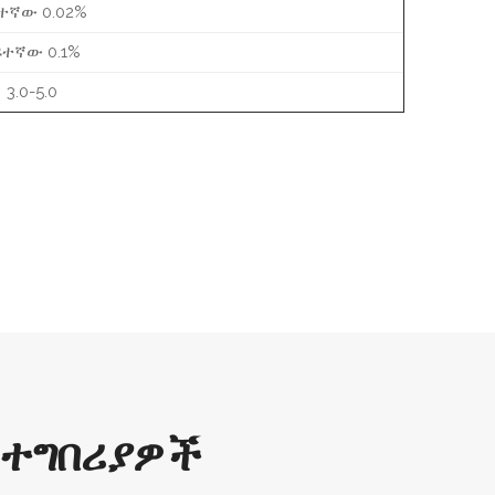
ተኛው 0.02%
ፍተኛው 0.1%
3.0-5.0
መተግበሪያዎች