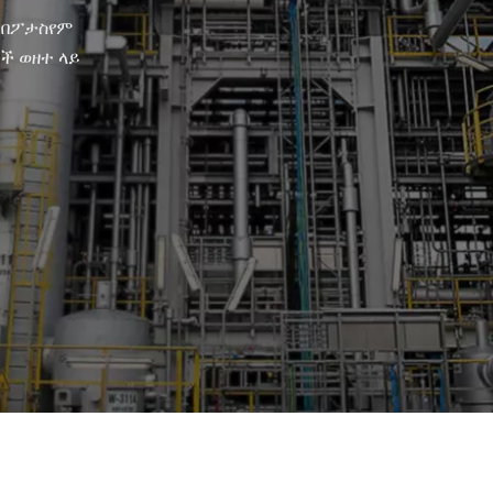
 በፖታስየም
ች ወዘተ ላይ