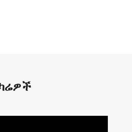
ንካሬዎች