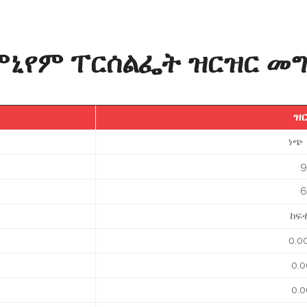
ሞኒየም ፐርሰልፌት ዝርዝር መ
ዝ
ነጭ
9
6
ከፍ
0.0
0.
0.