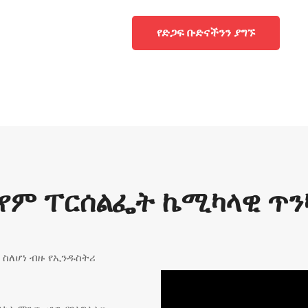
የድጋፍ ቡድናችንን ያግኙ
የም ፐርሰልፌት ኬሚካላዊ ጥ
 ስለሆነ ብዙ የኢንዱስትሪ