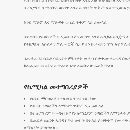
Ammonium Persulfate በብዛት እንደ ኦክሳይድ ወኪል እና የ
በፖሊሜር ኬሚስትሪ ውስጥ እንደ ኤክሰንት ጥቅም ላይ የሚውል ኃይ
እንደ ማጽጃ እና ማጽዳት ወኪል ጥቅም ላይ ይውላል.
በተወሰኑ የአልኬኖች ፖሊመርዜሽን ውስጥ እንደ ራዲካል አስጀማሪ 
የተዘጋጁት አስፈላጊ ፖሊመሮች ስታይሬን ቡታዲየን ጎማ እና ፖሊቲ
በጠንካራ ኦክሳይድ ባህሪያቱ ምክንያት መዳብ በታተሙ የወረዳ ሰሌዳ
ክሎራይድ መፍትሄ አማራጭ ሆኖ ለመቅረጽ ይጠቅማል።
የኬሚካል መተግበሪያዎች
የፀጉር ማበጠሪያ የተለመደ ንጥረ ነገር ነው.
የብረት ንጣፎችን ለማከም ጥቅም ላይ ይውላል.
በተጨማሪም የመዳብ እና የአሉሚኒየም ንጣፎችን ለማንቃት ያገ
በጨርቃ ጨርቅ ኢንዱስትሪ ውስጥ በተለይ ለዝቅተኛ የሙቀት
ለማፅዳት ያገለግላል።