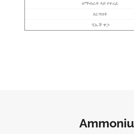
በማብራት ላይ የተረፈ
እርጥበት
ፒኤች ዋጋ
Ammoniu