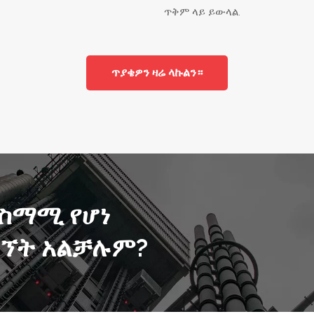
ጥቅም ላይ ይውላል.
ጥያቄዎን ዛሬ ላኩልን።
ስማሚ የሆነ
ግኘት አልቻሉም?